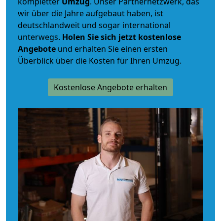
kompletter
Umzug
. Unser Partnernetzwerk, das
wir über die Jahre aufgebaut haben, ist
deutschlandweit und sogar international
unterwegs.
Holen Sie sich jetzt kostenlose
Angebote
und erhalten Sie einen ersten
Überblick über die Kosten für Ihren Umzug.
Kostenlose Angebote erhalten