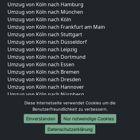
Umzug von Köln nach Hamburg
Umzug von Köln nach München
Umzug von Köln nach Köln
Umzug von Köln nach Frankfurt am Main
Umzug von Köln nach Stuttgart
Umzug von Köln nach Düsseldorf
Umzug von Köln nach Leipzig
Umzug von Köln nach Dortmund
Umzug von Köln nach Essen
Umzug von Köln nach Bremen
Umzug von Köln nach Dresden
Umzug von Köln nach Hannover
Umzug von Köln nach Nürnberg
Umzug von Köln nach Duisburg
Diese Internetseite verwendet Cookies um die
Umzug von Köln nach Bochum
Benutzerfreundlichkeit zu verbessern.
Umzug von Köln nach Wuppertal
Einverstanden
Nur notwendige Cookies
Umzug von Köln nach Bielefeld
Datenschutzerklärung
Umzug von Köln nach Bonn
Umzug von Köln nach Münster