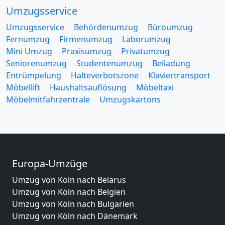
Umzugsservice
Umzugsservice
Behördenumzug
Büroumzug
Fernumzug
Firmenumzug
Laborumzug
Mini Umzug
Praxisumzug
Privatumzug
Seniorenumzug
Studentenumzug
Beiladung
Entrümpelung
Halteverbotszone
Klaviertransport
Möbellift
Haushaltsauflösung
Möbeltaxi
Möbelmitfahrzentrale
Umzugskartons
Europa-Umzüge
Umzug von Köln nach Belarus
Umzug von Köln nach Belgien
Umzug von Köln nach Bulgarien
Umzug von Köln nach Dänemark