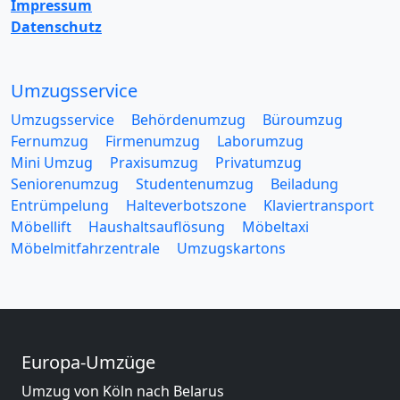
Impressum
Datenschutz
Umzugsservice
Umzugsservice
Behördenumzug
Büroumzug
Fernumzug
Firmenumzug
Laborumzug
Mini Umzug
Praxisumzug
Privatumzug
Seniorenumzug
Studentenumzug
Beiladung
Entrümpelung
Halteverbotszone
Klaviertransport
Möbellift
Haushaltsauflösung
Möbeltaxi
Möbelmitfahrzentrale
Umzugskartons
Europa-Umzüge
Umzug von Köln nach Belarus