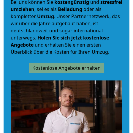
Bei uns können Sie
kostengünstig
und
stressfrei
umziehen
, sei es als
Beiladung
oder als
kompletter
Umzug
. Unser Partnernetzwerk, das
wir über die Jahre aufgebaut haben, ist
deutschlandweit und sogar international
unterwegs.
Holen Sie sich jetzt kostenlose
Angebote
und erhalten Sie einen ersten
Überblick über die Kosten für Ihren Umzug.
Kostenlose Angebote erhalten