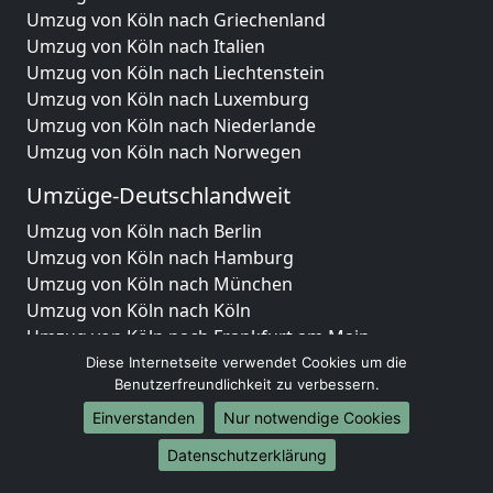
Umzug von Köln nach Griechenland
Umzug von Köln nach Italien
Umzug von Köln nach Liechtenstein
Umzug von Köln nach Luxemburg
Umzug von Köln nach Niederlande
Umzug von Köln nach Norwegen
Umzüge-Deutschlandweit
Umzug von Köln nach Berlin
Umzug von Köln nach Hamburg
Umzug von Köln nach München
Umzug von Köln nach Köln
Umzug von Köln nach Frankfurt am Main
Umzug von Köln nach Stuttgart
Diese Internetseite verwendet Cookies um die
Benutzerfreundlichkeit zu verbessern.
Umzug von Köln nach Düsseldorf
Umzug von Köln nach Leipzig
Einverstanden
Nur notwendige Cookies
Umzug von Köln nach Dortmund
Datenschutzerklärung
Umzug von Köln nach Essen