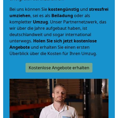
Bei uns können Sie
kostengünstig
und
stressfrei
umziehen
, sei es als
Beiladung
oder als
kompletter
Umzug
. Unser Partnernetzwerk, das
wir über die Jahre aufgebaut haben, ist
deutschlandweit und sogar international
unterwegs.
Holen Sie sich jetzt kostenlose
Angebote
und erhalten Sie einen ersten
Überblick über die Kosten für Ihren Umzug.
Kostenlose Angebote erhalten