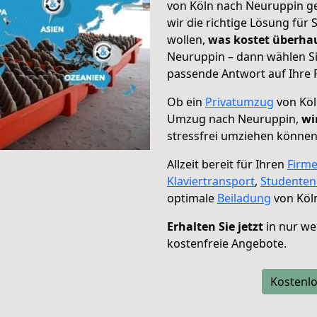
von Köln nach Neuruppin ge
wir die richtige Lösung für
wollen,
was kostet überh
Neuruppin – dann wählen Si
passende Antwort auf Ihre 
Ob ein
Privatumzug
von Köl
Umzug nach Neuruppin,
wi
stressfrei umziehen können
Allzeit bereit für Ihren
Firm
Klaviertransport
,
Studente
optimale
Beiladung
von Köl
Erhalten Sie jetzt
in nur we
kostenfreie Angebote.
Kostenlo