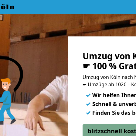
öln
Umzug von K
☛ 100 % Gra
Umzug von Köln nach 
➨ Umzüge ab 102€ – Ko
✓
Wir helfen Ihne
✓
Schnell & unverb
✓
Finden Sie das 
blitzschnell ko