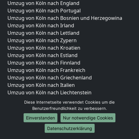
Umzug von Köln nach England
Umzug von Köln nach Portugal
Umzug von Köln nach Bosnien und Herzegowina
Umzug von Köln nach Irland
Umzug von Köln nach Lettland
Umzug von Köln nach Zypern
Umzug von Köln nach Kroatien
Umzug von Köln nach Estland
Umzug von Köln nach Finnland
Umzug von Köln nach Frankreich
Umzug von Köln nach Griechenland
Umzug von Köln nach Italien
Umzug von Köln nach Liechtenstein
Umzug von Köln nach Luxemburg
Diese Internetseite verwendet Cookies um die
Umzug von Köln nach Niederlande
Benutzerfreundlichkeit zu verbessern.
Umzug von Köln nach Norwegen
Einverstanden
Nur notwendige Cookies
Umzüge-Deutschlandweit
Datenschutzerklärung
Umzug von Köln nach Berlin