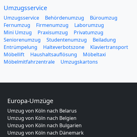
Umzugsservice
Umzugsservice
Behördenumzug
Büroumzug
Fernumzug
Firmenumzug
Laborumzug
Mini Umzug
Praxisumzug
Privatumzug
Seniorenumzug
Studentenumzug
Beiladung
Entrümpelung
Halteverbotszone
Klaviertransport
Möbellift
Haushaltsauflösung
Möbeltaxi
Möbelmitfahrzentrale
Umzugskartons
Europa-Umzüge
Umzug von Köln nach Belarus
Umzug von Köln nach Belgien
Umzug von Köln nach Bulgarien
Umzug von Köln nach Dänemark