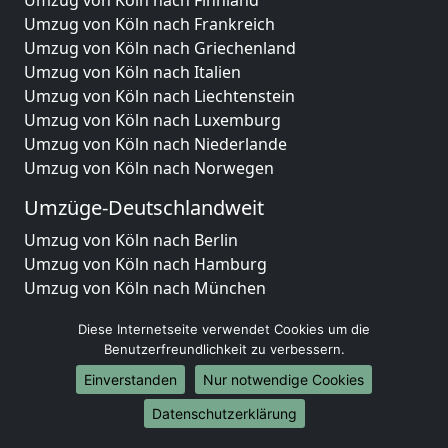
Umzug von Köln nach Frankreich
Umzug von Köln nach Griechenland
Umzug von Köln nach Italien
Umzug von Köln nach Liechtenstein
Umzug von Köln nach Luxemburg
Umzug von Köln nach Niederlande
Umzug von Köln nach Norwegen
Umzüge-Deutschlandweit
Umzug von Köln nach Berlin
Umzug von Köln nach Hamburg
Umzug von Köln nach München
Umzug von Köln nach Köln
Diese Internetseite verwendet Cookies um die
Umzug von Köln nach Frankfurt am Main
Benutzerfreundlichkeit zu verbessern.
Umzug von Köln nach Stuttgart
Einverstanden
Nur notwendige Cookies
Umzug von Köln nach Düsseldorf
Umzug von Köln nach Leipzig
Datenschutzerklärung
Umzug von Köln nach Dortmund