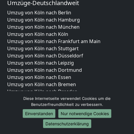
Umzüge-Deutschlandweit
Umzug von Köln nach Berlin
Umzug von Köln nach Hamburg
Umzug von Köln nach München
Umzug von Köln nach Köln
Umzug von Köln nach Frankfurt am Main
Umzug von Köln nach Stuttgart
Umzug von Köln nach Düsseldorf
Umzug von Köln nach Leipzig
Umzug von Köln nach Dortmund
Umzug von Köln nach Essen
Umzug von Köln nach Bremen
Umzug von Köln nach Dresden
Umzug von Köln nach Hannover
Diese Internetseite verwendet Cookies um die
Benutzerfreundlichkeit zu verbessern.
Umzug von Köln nach Nürnberg
Umzug von Köln nach Duisburg
Einverstanden
Nur notwendige Cookies
Umzug von Köln nach Bochum
Datenschutzerklärung
Umzug von Köln nach Wuppertal