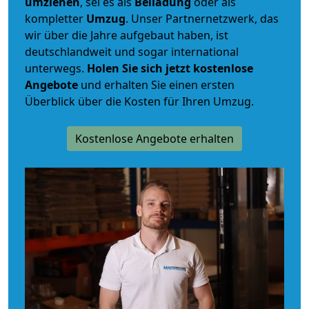
umziehen
, sei es als
Beiladung
oder als
kompletter
Umzug
. Unser Partnernetzwerk, das
wir über die Jahre aufgebaut haben, ist
deutschlandweit und sogar international
unterwegs.
Holen Sie sich jetzt kostenlose
Angebote
und erhalten Sie einen ersten
Überblick über die Kosten für Ihren Umzug.
Kostenlose Angebote erhalten