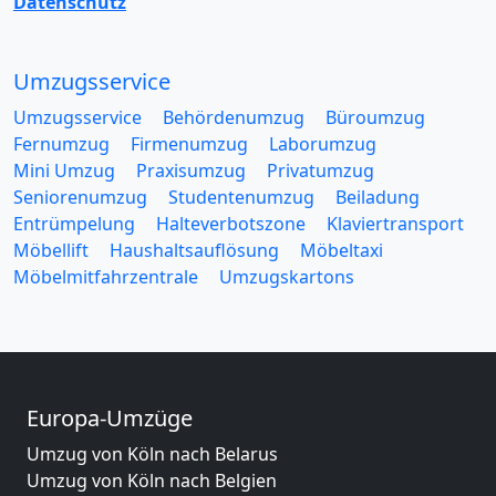
Datenschutz
Umzugsservice
Umzugsservice
Behördenumzug
Büroumzug
Fernumzug
Firmenumzug
Laborumzug
Mini Umzug
Praxisumzug
Privatumzug
Seniorenumzug
Studentenumzug
Beiladung
Entrümpelung
Halteverbotszone
Klaviertransport
Möbellift
Haushaltsauflösung
Möbeltaxi
Möbelmitfahrzentrale
Umzugskartons
Europa-Umzüge
Umzug von Köln nach Belarus
Umzug von Köln nach Belgien