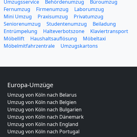
Umzugsservice
Behördenumzug
Büroumzug
Fernumzug
Firmenumzug
Laborumzug
Mini Umzug
Praxisumzug
Privatumzug
Seniorenumzug
Studentenumzug
Beiladung
Entrümpelung
Halteverbotszone
Klaviertransport
Möbellift
Haushaltsauflösung
Möbeltaxi
Möbelmitfahrzentrale
Umzugskartons
Europa-Umzüge
Umzug von Köln nach Belarus
Umzug von Köln nach Belgien
Umzug von Köln nach Bulgarien
Umzug von Köln nach Dänemark
Umzug von Köln nach England
Umzug von Köln nach Portugal