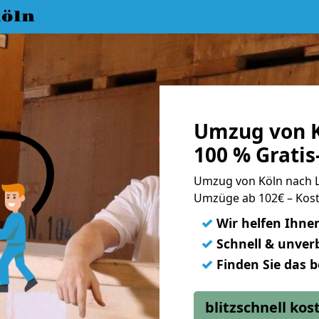
öln
Umzug von K
100 % Grati
Umzug von Köln nach 
Umzüge ab 102€ – Kost
✓
Wir helfen Ihne
✓
Schnell & unverb
✓
Finden Sie das 
blitzschnell ko