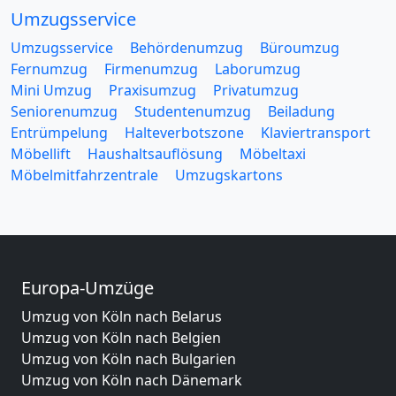
Umzugsservice
Umzugsservice
Behördenumzug
Büroumzug
Fernumzug
Firmenumzug
Laborumzug
Mini Umzug
Praxisumzug
Privatumzug
Seniorenumzug
Studentenumzug
Beiladung
Entrümpelung
Halteverbotszone
Klaviertransport
Möbellift
Haushaltsauflösung
Möbeltaxi
Möbelmitfahrzentrale
Umzugskartons
Europa-Umzüge
Umzug von Köln nach Belarus
Umzug von Köln nach Belgien
Umzug von Köln nach Bulgarien
Umzug von Köln nach Dänemark