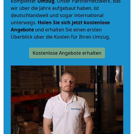
kompletter
Umzug
. Unser Partnernetzwerk, das
wir über die Jahre aufgebaut haben, ist
deutschlandweit und sogar international
unterwegs.
Holen Sie sich jetzt kostenlose
Angebote
und erhalten Sie einen ersten
Überblick über die Kosten für Ihren Umzug.
Kostenlose Angebote erhalten