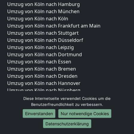
Umzug von Köln nach Hamburg
Umzug von Köln nach München
Umzug von Köln nach Köln
Umzug von Köln nach Frankfurt am Main
Umzug von Köln nach Stuttgart
Umzug von Köln nach Düsseldorf
Umzug von Köln nach Leipzig
Umzug von Köln nach Dortmund
Umzug von Köln nach Essen
Umzug von Köln nach Bremen
Umzug von Köln nach Dresden
Umzug von Köln nach Hannover
Umzug von Köln nach Nürnberg
Umzug von Köln nach Duisburg
Diese Internetseite verwendet Cookies um die
Umzug von Köln nach Bochum
Benutzerfreundlichkeit zu verbessern.
Umzug von Köln nach Wuppertal
Einverstanden
Nur notwendige Cookies
Umzug von Köln nach Bielefeld
Datenschutzerklärung
Umzug von Köln nach Bonn
Umzug von Köln nach Münster