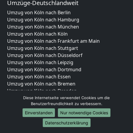
Umzüge-Deutschlandweit
Umzug von Köln nach Berlin
Umzug von Köln nach Hamburg
Umzug von Köln nach München
Umzug von Köln nach Köln
Umzug von Köln nach Frankfurt am Main
Umzug von Köln nach Stuttgart
Umzug von Köln nach Düsseldorf
Umzug von Köln nach Leipzig
Umzug von Köln nach Dortmund
Umzug von Köln nach Essen
Umzug von Köln nach Bremen
Umzug von Köln nach Dresden
Umzug von Köln nach Hannover
Diese Internetseite verwendet Cookies um die
Benutzerfreundlichkeit zu verbessern.
Umzug von Köln nach Nürnberg
Umzug von Köln nach Duisburg
Einverstanden
Nur notwendige Cookies
Umzug von Köln nach Bochum
Datenschutzerklärung
Umzug von Köln nach Wuppertal