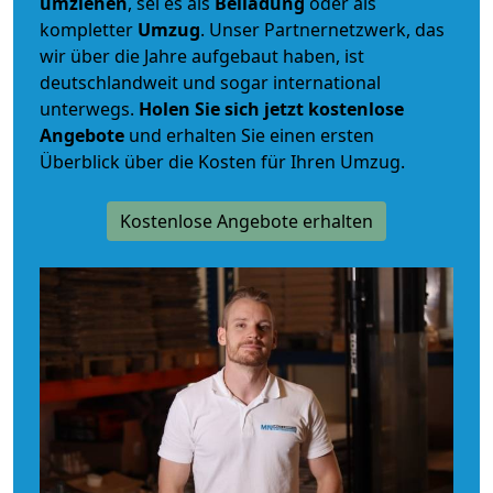
umziehen
, sei es als
Beiladung
oder als
kompletter
Umzug
. Unser Partnernetzwerk, das
wir über die Jahre aufgebaut haben, ist
deutschlandweit und sogar international
unterwegs.
Holen Sie sich jetzt kostenlose
Angebote
und erhalten Sie einen ersten
Überblick über die Kosten für Ihren Umzug.
Kostenlose Angebote erhalten