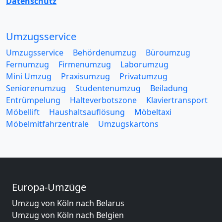
Datenschutz
Umzugsservice
Umzugsservice
Behördenumzug
Büroumzug
Fernumzug
Firmenumzug
Laborumzug
Mini Umzug
Praxisumzug
Privatumzug
Seniorenumzug
Studentenumzug
Beiladung
Entrümpelung
Halteverbotszone
Klaviertransport
Möbellift
Haushaltsauflösung
Möbeltaxi
Möbelmitfahrzentrale
Umzugskartons
Europa-Umzüge
Umzug von Köln nach Belarus
Umzug von Köln nach Belgien