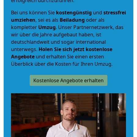
erfolgreich durchzuführen.
Bei uns können Sie
kostengünstig
und
stressfrei
umziehen
, sei es als
Beiladung
oder als
kompletter
Umzug
. Unser Partnernetzwerk, das
wir über die Jahre aufgebaut haben, ist
deutschlandweit und sogar international
unterwegs.
Holen Sie sich jetzt kostenlose
Angebote
und erhalten Sie einen ersten
Überblick über die Kosten für Ihren Umzug.
Kostenlose Angebote erhalten