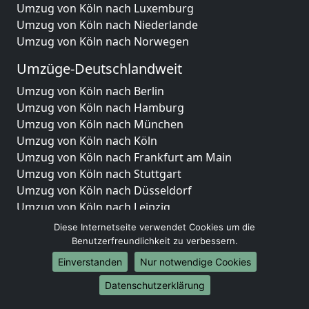
Umzug von Köln nach Luxemburg
Umzug von Köln nach Niederlande
Umzug von Köln nach Norwegen
Umzüge-Deutschlandweit
Umzug von Köln nach Berlin
Umzug von Köln nach Hamburg
Umzug von Köln nach München
Umzug von Köln nach Köln
Umzug von Köln nach Frankfurt am Main
Umzug von Köln nach Stuttgart
Umzug von Köln nach Düsseldorf
Umzug von Köln nach Leipzig
Umzug von Köln nach Dortmund
Diese Internetseite verwendet Cookies um die
Umzug von Köln nach Essen
Benutzerfreundlichkeit zu verbessern.
Umzug von Köln nach Bremen
Einverstanden
Nur notwendige Cookies
Umzug von Köln nach Dresden
Datenschutzerklärung
Umzug von Köln nach Hannover
Umzug von Köln nach Nürnberg