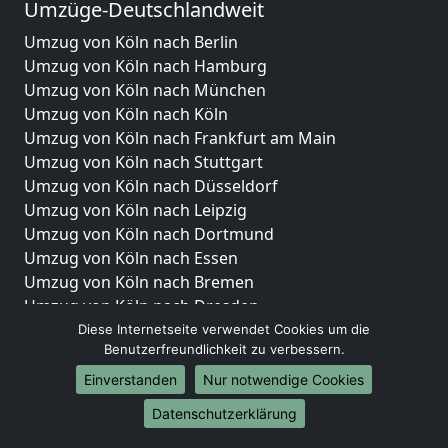
Umzüge-Deutschlandweit
Umzug von Köln nach Berlin
Umzug von Köln nach Hamburg
Umzug von Köln nach München
Umzug von Köln nach Köln
Umzug von Köln nach Frankfurt am Main
Umzug von Köln nach Stuttgart
Umzug von Köln nach Düsseldorf
Umzug von Köln nach Leipzig
Umzug von Köln nach Dortmund
Umzug von Köln nach Essen
Umzug von Köln nach Bremen
Umzug von Köln nach Dresden
Umzug von Köln nach Hannover
Diese Internetseite verwendet Cookies um die
Benutzerfreundlichkeit zu verbessern.
Umzug von Köln nach Nürnberg
Umzug von Köln nach Duisburg
Einverstanden
Nur notwendige Cookies
Umzug von Köln nach Bochum
Datenschutzerklärung
Umzug von Köln nach Wuppertal