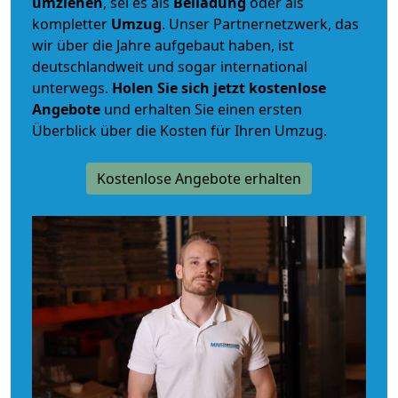
umziehen
, sei es als
Beiladung
oder als
kompletter
Umzug
. Unser Partnernetzwerk, das
wir über die Jahre aufgebaut haben, ist
deutschlandweit und sogar international
unterwegs.
Holen Sie sich jetzt kostenlose
Angebote
und erhalten Sie einen ersten
Überblick über die Kosten für Ihren Umzug.
Kostenlose Angebote erhalten