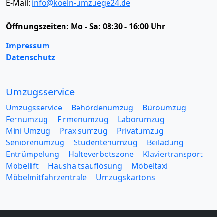
E-Mail:
info@koeln-umzuege24.de
Öffnungszeiten:
Mo - Sa: 08:30 - 16:00 Uhr
Impressum
Datenschutz
Umzugsservice
Umzugsservice
Behördenumzug
Büroumzug
Fernumzug
Firmenumzug
Laborumzug
Mini Umzug
Praxisumzug
Privatumzug
Seniorenumzug
Studentenumzug
Beiladung
Entrümpelung
Halteverbotszone
Klaviertransport
Möbellift
Haushaltsauflösung
Möbeltaxi
Möbelmitfahrzentrale
Umzugskartons