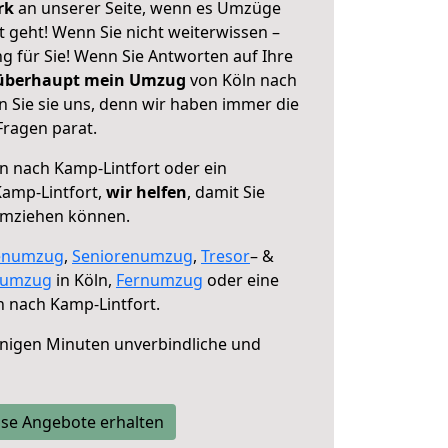
erk
an unserer Seite, wenn es Umzüge
 geht! Wenn Sie nicht weiterwissen –
ng für Sie! Wenn Sie Antworten auf Ihre
 überhaupt mein Umzug
von Köln nach
n Sie sie uns, denn wir haben immer die
Fragen parat.
n nach Kamp-Lintfort oder ein
amp-Lintfort,
wir helfen
, damit Sie
umziehen können.
enumzug
,
Seniorenumzug
,
Tresor
– &
numzug
in Köln,
Fernumzug
oder eine
 nach Kamp-Lintfort.
nigen Minuten unverbindliche und
se Angebote erhalten