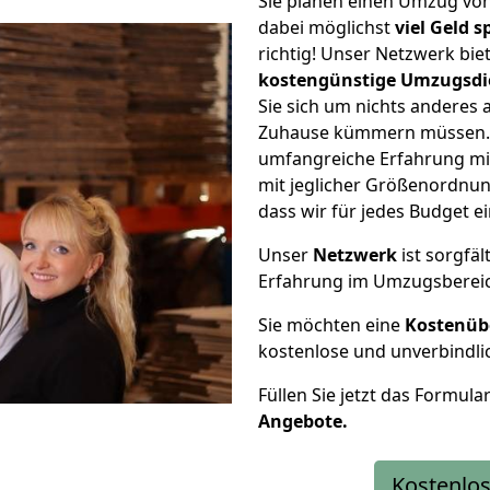
Sie planen einen Umzug vo
dabei möglichst
viel Geld 
richtig! Unser Netzwerk bi
kostengünstige Umzugsdi
Sie sich um nichts anderes 
Zuhause kümmern müssen. W
umfangreiche Erfahrung mi
mit jeglicher Größenordnun
dass wir für jedes Budget 
Unser
Netzwerk
ist sorgfäl
Erfahrung im Umzugsberei
Sie möchten eine
Kostenüb
kostenlose und unverbindli
Füllen Sie jetzt das Formula
Angebote.
Kostenlos