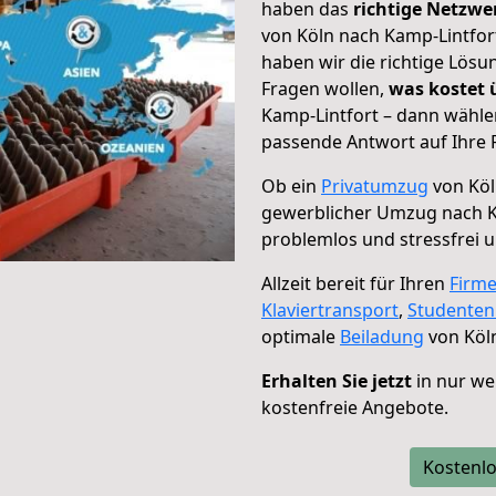
haben das
richtige Netzw
von Köln nach Kamp-Lintfort
haben wir die richtige Lösu
Fragen wollen,
was kostet
Kamp-Lintfort – dann wähle
passende Antwort auf Ihre 
Ob ein
Privatumzug
von Köl
gewerblicher Umzug nach K
problemlos und stressfrei 
Allzeit bereit für Ihren
Firm
Klaviertransport
,
Studente
optimale
Beiladung
von Köln
Erhalten Sie jetzt
in nur we
kostenfreie Angebote.
Kostenlo