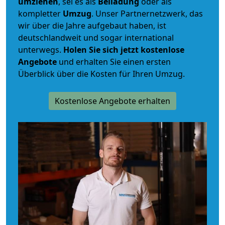
umziehen
, sei es als
Beiladung
oder als
kompletter
Umzug
. Unser Partnernetzwerk, das
wir über die Jahre aufgebaut haben, ist
deutschlandweit und sogar international
unterwegs.
Holen Sie sich jetzt kostenlose
Angebote
und erhalten Sie einen ersten
Überblick über die Kosten für Ihren Umzug.
Kostenlose Angebote erhalten