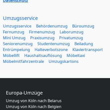
Datenschutz
Umzugsservice
Umzugsservice
Behördenumzug
Büroumzug
Fernumzug
Firmenumzug
Laborumzug
Mini Umzug
Praxisumzug
Privatumzug
Seniorenumzug
Studentenumzug
Beiladung
Entrümpelung
Halteverbotszone
Klaviertransport
Möbellift
Haushaltsauflösung
Möbeltaxi
Möbelmitfahrzentrale
Umzugskartons
Europa-Umzüge
Umzug von Köln nach Belarus
Umzug von Köln nach Belgien