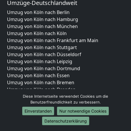
Umzüge-Deutschlandweit
Umzug von Köln nach Berlin
Umzug von Köln nach Hamburg
Umzug von Köln nach München
Umzug von Köln nach Köln
Umzug von Köln nach Frankfurt am Main
Umzug von Köln nach Stuttgart
Umzug von Köln nach Düsseldorf
Umzug von Köln nach Leipzig
Umzug von Köln nach Dortmund
Umzug von Köln nach Essen
Umzug von Köln nach Bremen
Umzug von Köln nach Dresden
Umzug von Köln nach Hannover
Diese Internetseite verwendet Cookies um die
Benutzerfreundlichkeit zu verbessern.
Umzug von Köln nach Nürnberg
Umzug von Köln nach Duisburg
Einverstanden
Nur notwendige Cookies
Umzug von Köln nach Bochum
Datenschutzerklärung
Umzug von Köln nach Wuppertal