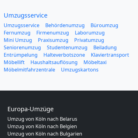
Umzugsservice
Umzugsservice
Behördenumzug
Büroumzug
Fernumzug
Firmenumzug
Laborumzug
Mini Umzug
Praxisumzug
Privatumzug
Seniorenumzug
Studentenumzug
Beiladung
Entrümpelung
Halteverbotszone
Klaviertransport
Möbellift
Haushaltsauflösung
Möbeltaxi
Möbelmitfahrzentrale
Umzugskartons
Europa-Umzüge
Umzug von Köln nach Belarus
Umzug von Köln nach Belgien
Umzug von Köln nach Bulgarien