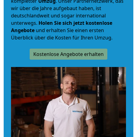
kompletter
Umzug
. Unser Partnernetzwerk, das
wir über die Jahre aufgebaut haben, ist
deutschlandweit und sogar international
unterwegs.
Holen Sie sich jetzt kostenlose
Angebote
und erhalten Sie einen ersten
Überblick über die Kosten für Ihren Umzug.
Kostenlose Angebote erhalten