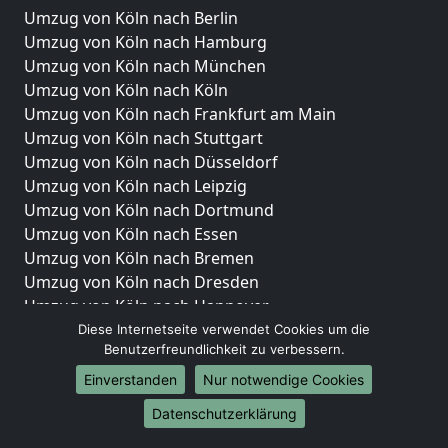
Umzug von Köln nach Berlin
Umzug von Köln nach Hamburg
Umzug von Köln nach München
Umzug von Köln nach Köln
Umzug von Köln nach Frankfurt am Main
Umzug von Köln nach Stuttgart
Umzug von Köln nach Düsseldorf
Umzug von Köln nach Leipzig
Umzug von Köln nach Dortmund
Umzug von Köln nach Essen
Umzug von Köln nach Bremen
Umzug von Köln nach Dresden
Umzug von Köln nach Hannover
Umzug von Köln nach Nürnberg
Diese Internetseite verwendet Cookies um die
Benutzerfreundlichkeit zu verbessern.
Umzug von Köln nach Duisburg
Umzug von Köln nach Bochum
Einverstanden
Nur notwendige Cookies
Umzug von Köln nach Wuppertal
Datenschutzerklärung
Umzug von Köln nach Bielefeld