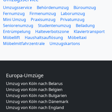
Umzugsservice
Behördenumzug
Büroumzug
Fernumzug
Firmenumzug
Laborumzug
Mini Umzug
Praxisumzug
Privatumzug
Seniorenumzug
Studentenumzug
Beiladung
Entrümpelung
Halteverbotszone
Klaviertransport
Möbellift
Haushaltsauflösung
Möbeltaxi
Möbelmitfahrzentrale
Umzugskartons
Europa-Umzüge
Umzug von Köln nach Belarus
Umzug von Köln nach Belgien
Umzug von Köln nach Bulgarien
Umzug von Köln nach Dänemark
Umzug von Köln nach England