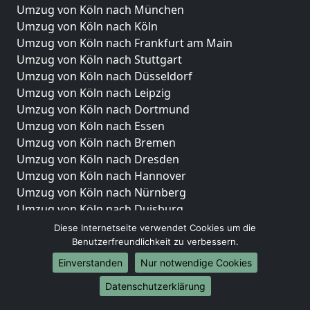
Umzug von Köln nach München
Umzug von Köln nach Köln
Umzug von Köln nach Frankfurt am Main
Umzug von Köln nach Stuttgart
Umzug von Köln nach Düsseldorf
Umzug von Köln nach Leipzig
Umzug von Köln nach Dortmund
Umzug von Köln nach Essen
Umzug von Köln nach Bremen
Umzug von Köln nach Dresden
Umzug von Köln nach Hannover
Umzug von Köln nach Nürnberg
Umzug von Köln nach Duisburg
Umzug von Köln nach Bochum
Diese Internetseite verwendet Cookies um die
Umzug von Köln nach Wuppertal
Benutzerfreundlichkeit zu verbessern.
Umzug von Köln nach Bielefeld
Einverstanden
Nur notwendige Cookies
Umzug von Köln nach Bonn
Datenschutzerklärung
Umzug von Köln nach Münster