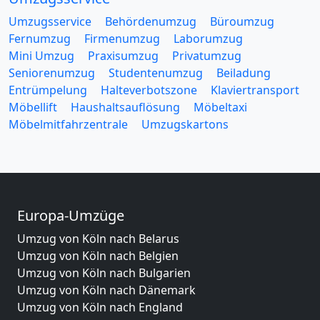
Umzugsservice
Behördenumzug
Büroumzug
Fernumzug
Firmenumzug
Laborumzug
Mini Umzug
Praxisumzug
Privatumzug
Seniorenumzug
Studentenumzug
Beiladung
Entrümpelung
Halteverbotszone
Klaviertransport
Möbellift
Haushaltsauflösung
Möbeltaxi
Möbelmitfahrzentrale
Umzugskartons
Europa-Umzüge
Umzug von Köln nach Belarus
Umzug von Köln nach Belgien
Umzug von Köln nach Bulgarien
Umzug von Köln nach Dänemark
Umzug von Köln nach England