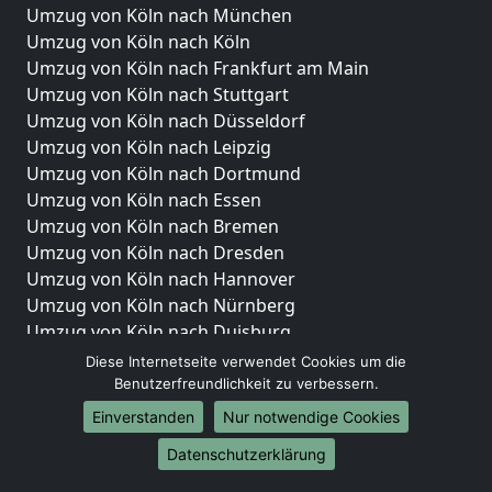
Umzug von Köln nach München
Umzug von Köln nach Köln
Umzug von Köln nach Frankfurt am Main
Umzug von Köln nach Stuttgart
Umzug von Köln nach Düsseldorf
Umzug von Köln nach Leipzig
Umzug von Köln nach Dortmund
Umzug von Köln nach Essen
Umzug von Köln nach Bremen
Umzug von Köln nach Dresden
Umzug von Köln nach Hannover
Umzug von Köln nach Nürnberg
Umzug von Köln nach Duisburg
Umzug von Köln nach Bochum
Diese Internetseite verwendet Cookies um die
Umzug von Köln nach Wuppertal
Benutzerfreundlichkeit zu verbessern.
Umzug von Köln nach Bielefeld
Einverstanden
Nur notwendige Cookies
Umzug von Köln nach Bonn
Datenschutzerklärung
Umzug von Köln nach Münster