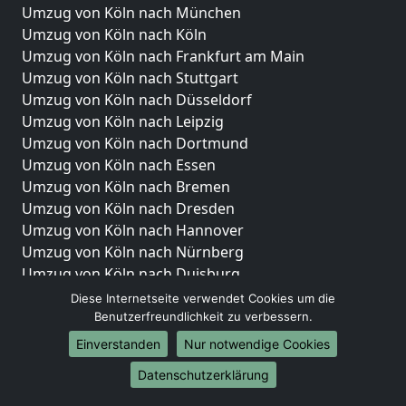
Umzug von Köln nach München
Umzug von Köln nach Köln
Umzug von Köln nach Frankfurt am Main
Umzug von Köln nach Stuttgart
Umzug von Köln nach Düsseldorf
Umzug von Köln nach Leipzig
Umzug von Köln nach Dortmund
Umzug von Köln nach Essen
Umzug von Köln nach Bremen
Umzug von Köln nach Dresden
Umzug von Köln nach Hannover
Umzug von Köln nach Nürnberg
Umzug von Köln nach Duisburg
Umzug von Köln nach Bochum
Diese Internetseite verwendet Cookies um die
Umzug von Köln nach Wuppertal
Benutzerfreundlichkeit zu verbessern.
Umzug von Köln nach Bielefeld
Einverstanden
Nur notwendige Cookies
Umzug von Köln nach Bonn
Datenschutzerklärung
Umzug von Köln nach Münster