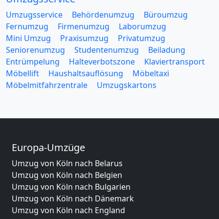
Umzugsservice
Behördenumzug
Büroumzug
Fernumzug
Firmenumzug
Laborumzug
Mini Umzug
Praxisumzug
Privatumzug
Seniorenumzug
Studentenumzug
Beiladung
Entrümpelung
Halteverbotszone
Klaviertransport
Möbellift
Haushaltsauflösung
Möbeltaxi
Möbelmitfahrzentrale
Umzugskartons
Europa-Umzüge
Umzug von Köln nach Belarus
Umzug von Köln nach Belgien
Umzug von Köln nach Bulgarien
Umzug von Köln nach Dänemark
Umzug von Köln nach England