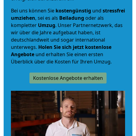
Bei uns können Sie
kostengünstig
und
stressfrei
umziehen
, sei es als
Beiladung
oder als
kompletter
Umzug
. Unser Partnernetzwerk, das
wir über die Jahre aufgebaut haben, ist
deutschlandweit und sogar international
unterwegs.
Holen Sie sich jetzt kostenlose
Angebote
und erhalten Sie einen ersten
Überblick über die Kosten für Ihren Umzug.
Kostenlose Angebote erhalten