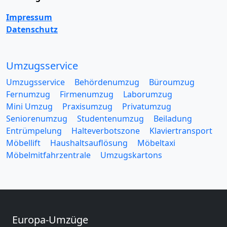
Impressum
Datenschutz
Umzugsservice
Umzugsservice
Behördenumzug
Büroumzug
Fernumzug
Firmenumzug
Laborumzug
Mini Umzug
Praxisumzug
Privatumzug
Seniorenumzug
Studentenumzug
Beiladung
Entrümpelung
Halteverbotszone
Klaviertransport
Möbellift
Haushaltsauflösung
Möbeltaxi
Möbelmitfahrzentrale
Umzugskartons
Europa-Umzüge