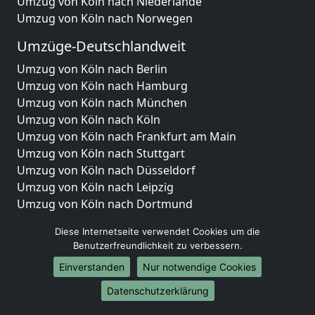
Umzug von Köln nach Niederlande
Umzug von Köln nach Norwegen
Umzüge-Deutschlandweit
Umzug von Köln nach Berlin
Umzug von Köln nach Hamburg
Umzug von Köln nach München
Umzug von Köln nach Köln
Umzug von Köln nach Frankfurt am Main
Umzug von Köln nach Stuttgart
Umzug von Köln nach Düsseldorf
Umzug von Köln nach Leipzig
Umzug von Köln nach Dortmund
Umzug von Köln nach Essen
Diese Internetseite verwendet Cookies um die
Umzug von Köln nach Bremen
Benutzerfreundlichkeit zu verbessern.
Umzug von Köln nach Dresden
Einverstanden
Nur notwendige Cookies
Umzug von Köln nach Hannover
Umzug von Köln nach Nürnberg
Datenschutzerklärung
Umzug von Köln nach Duisburg