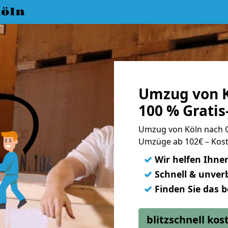
öln
Umzug von K
100 % Grati
Umzug von Köln nach 
Umzüge ab 102€ – Kost
✓
Wir helfen Ihne
✓
Schnell & unverb
✓
Finden Sie das 
blitzschnell ko