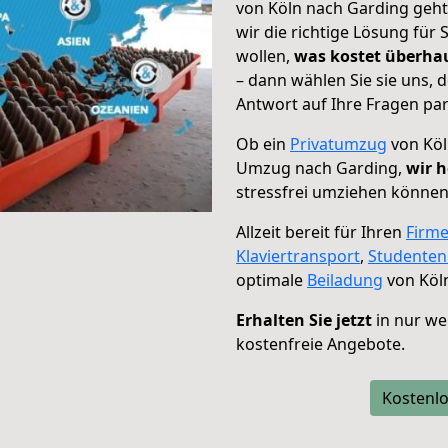
von Köln nach Garding geht
wir die richtige Lösung für
wollen,
was kostet überh
– dann wählen Sie sie uns,
Antwort auf Ihre Fragen par
Ob ein
Privatumzug
von Köl
Umzug nach Garding,
wir h
stressfrei umziehen können
Allzeit bereit für Ihren
Firm
Klaviertransport
,
Studente
optimale
Beiladung
von Köl
Erhalten Sie jetzt
in nur we
kostenfreie Angebote.
Kostenlo