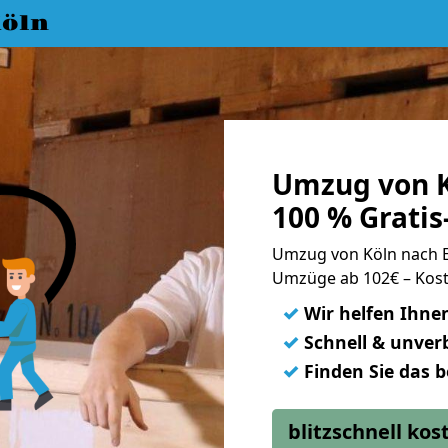
öln
Umzug von K
100 % Grati
Umzug von Köln nach 
Umzüge ab 102€ – Kost
✓
Wir helfen Ihne
✓
Schnell & unverb
✓
Finden Sie das 
blitzschnell ko