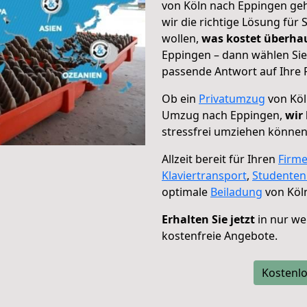
von Köln nach Eppingen geh
wir die richtige Lösung für
wollen,
was kostet überh
Eppingen – dann wählen Sie
passende Antwort auf Ihre 
Ob ein
Privatumzug
von Köl
Umzug nach Eppingen,
wir
stressfrei umziehen können
Allzeit bereit für Ihren
Firm
Klaviertransport
,
Studente
optimale
Beiladung
von Köl
Erhalten Sie jetzt
in nur we
kostenfreie Angebote.
Kostenlo