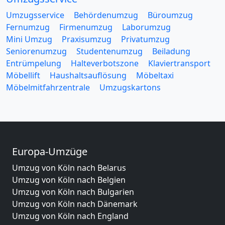
Umzugsservice
Behördenumzug
Büroumzug
Fernumzug
Firmenumzug
Laborumzug
Mini Umzug
Praxisumzug
Privatumzug
Seniorenumzug
Studentenumzug
Beiladung
Entrümpelung
Halteverbotszone
Klaviertransport
Möbellift
Haushaltsauflösung
Möbeltaxi
Möbelmitfahrzentrale
Umzugskartons
Europa-Umzüge
Umzug von Köln nach Belarus
Umzug von Köln nach Belgien
Umzug von Köln nach Bulgarien
Umzug von Köln nach Dänemark
Umzug von Köln nach England