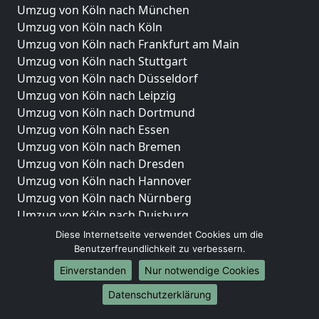
Umzug von Köln nach München
Umzug von Köln nach Köln
Umzug von Köln nach Frankfurt am Main
Umzug von Köln nach Stuttgart
Umzug von Köln nach Düsseldorf
Umzug von Köln nach Leipzig
Umzug von Köln nach Dortmund
Umzug von Köln nach Essen
Umzug von Köln nach Bremen
Umzug von Köln nach Dresden
Umzug von Köln nach Hannover
Umzug von Köln nach Nürnberg
Umzug von Köln nach Duisburg
Umzug von Köln nach Bochum
Diese Internetseite verwendet Cookies um die
Umzug von Köln nach Wuppertal
Benutzerfreundlichkeit zu verbessern.
Umzug von Köln nach Bielefeld
Einverstanden
Nur notwendige Cookies
Umzug von Köln nach Bonn
Datenschutzerklärung
Umzug von Köln nach Münster