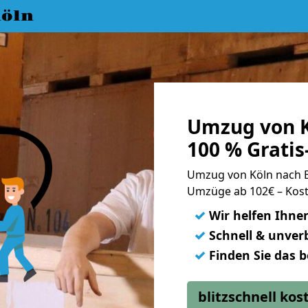
öln
Umzug von 
100 % Grati
Umzug von Köln nach
Umzüge ab 102€ – Kost
✓
Wir helfen Ihne
✓
Schnell & unverb
✓
Finden Sie das 
blitzschnell ko