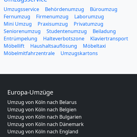
Umzugsservice
Behördenumzug
Büroumzug
Fernumzug
Firmenumzug
Laborumzug
Mini Umzug
Praxisumzug
Privatumzug
Seniorenumzug
Studentenumzug
Beiladung
Entrümpelung
Halteverbotszone
Klaviertransport
Möbellift
Haushaltsauflösung
Möbeltaxi
Möbelmitfahrzentrale
Umzugskartons
Europa-Umzüge
Umzug von Köln nach Belarus
Umzug von Köln nach Belgien
Umzug von Köln nach Bulgarien
Umzug von Köln nach Dänemark
Umzug von Köln nach England