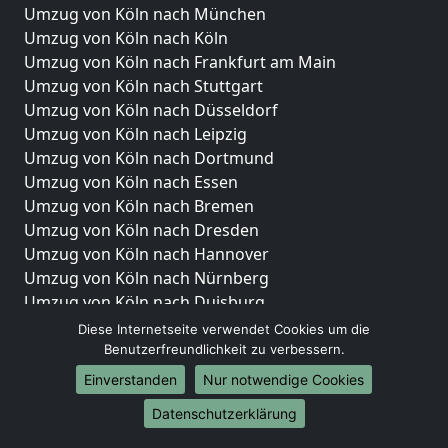
Umzug von Köln nach München
Umzug von Köln nach Köln
Umzug von Köln nach Frankfurt am Main
Umzug von Köln nach Stuttgart
Umzug von Köln nach Düsseldorf
Umzug von Köln nach Leipzig
Umzug von Köln nach Dortmund
Umzug von Köln nach Essen
Umzug von Köln nach Bremen
Umzug von Köln nach Dresden
Umzug von Köln nach Hannover
Umzug von Köln nach Nürnberg
Umzug von Köln nach Duisburg
Umzug von Köln nach Bochum
Diese Internetseite verwendet Cookies um die
Umzug von Köln nach Wuppertal
Benutzerfreundlichkeit zu verbessern.
Umzug von Köln nach Bielefeld
Einverstanden
Nur notwendige Cookies
Umzug von Köln nach Bonn
Datenschutzerklärung
Umzug von Köln nach Münster