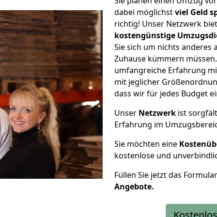
Sie planen einen Umzug von
dabei möglichst
viel Geld 
richtig! Unser Netzwerk bi
kostengünstige Umzugsdi
Sie sich um nichts anderes 
Zuhause kümmern müssen. W
umfangreiche Erfahrung mit
mit jeglicher Größenordnun
dass wir für jedes Budget 
Unser
Netzwerk
ist sorgfäl
Erfahrung im Umzugsberei
Sie möchten eine
Kostenüb
kostenlose und unverbindli
Füllen Sie jetzt das Formula
Angebote.
Kostenlos