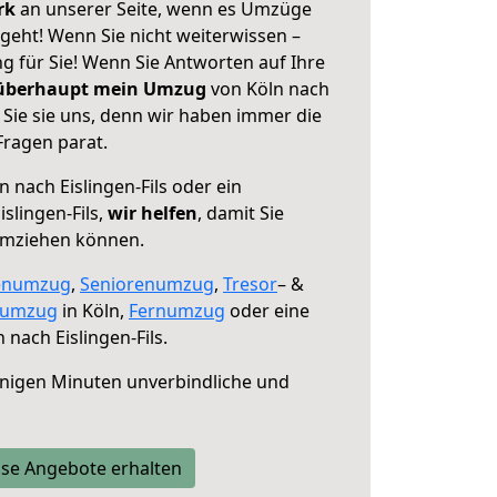
erk
an unserer Seite, wenn es Umzüge
 geht! Wenn Sie nicht weiterwissen –
ng für Sie! Wenn Sie Antworten auf Ihre
 überhaupt mein Umzug
von Köln nach
n Sie sie uns, denn wir haben immer die
Fragen parat.
 nach Eislingen-Fils oder ein
slingen-Fils,
wir helfen
, damit Sie
umziehen können.
enumzug
,
Seniorenumzug
,
Tresor
– &
numzug
in Köln,
Fernumzug
oder eine
 nach Eislingen-Fils.
nigen Minuten unverbindliche und
se Angebote erhalten