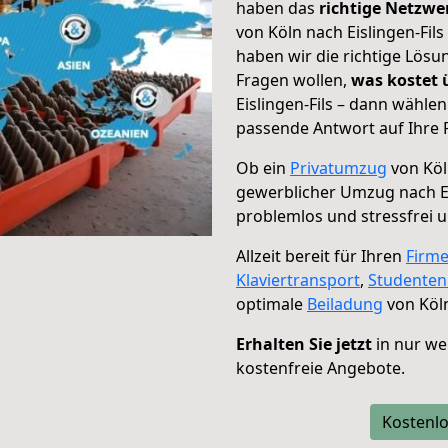
haben das
richtige Netzw
von Köln nach Eislingen-Fils
haben wir die richtige Lösu
Fragen wollen,
was kostet
Eislingen-Fils – dann wähle
passende Antwort auf Ihre 
Ob ein
Privatumzug
von Köln
gewerblicher Umzug nach Ei
problemlos und stressfrei 
Allzeit bereit für Ihren
Firm
Klaviertransport
,
Studente
optimale
Beiladung
von Köln
Erhalten Sie jetzt
in nur we
kostenfreie Angebote.
Kostenlo