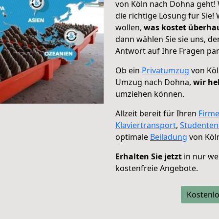
von Köln nach Dohna geht! 
die richtige Lösung für Sie
wollen,
was kostet überh
dann wählen Sie sie uns, d
Antwort auf Ihre Fragen par
Ob ein
Privatumzug
von Köl
Umzug nach Dohna,
wir he
umziehen können.
Allzeit bereit für Ihren
Firm
Klaviertransport
,
Studente
optimale
Beiladung
von Köl
Erhalten Sie jetzt
in nur we
kostenfreie Angebote.
Kostenlo