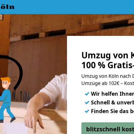
öln
Umzug von K
100 % Grati
Umzug von Köln nach
Umzüge ab 102€ – Kost
✓
Wir helfen Ihne
✓
Schnell & unverb
✓
Finden Sie das 
blitzschnell ko