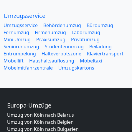
Umzugsservice
Umzugsservice
Behördenumzug
Büroumzug
Fernumzug
Firmenumzug
Laborumzug
Mini Umzug
Praxisumzug
Privatumzug
Seniorenumzug
Studentenumzug
Beiladung
Entrümpelung
Halteverbotszone
Klaviertransport
Möbellift
Haushaltsauflösung
Möbeltaxi
Möbelmitfahrzentrale
Umzugskartons
Europa-Umzüge
Umzug von Köln nach Belarus
Umzug von Köln nach Belgien
Umzug von Köln nach Bulgarien