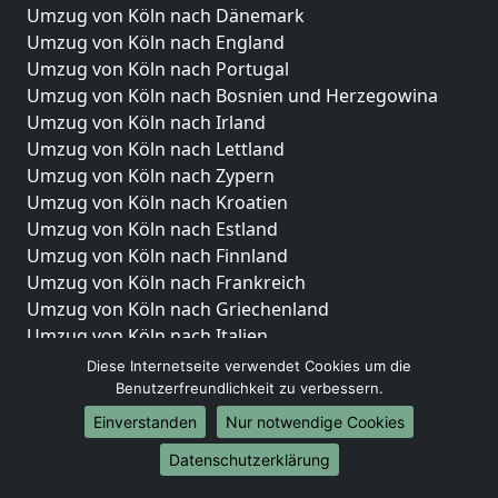
Umzug von Köln nach Dänemark
Umzug von Köln nach England
Umzug von Köln nach Portugal
Umzug von Köln nach Bosnien und Herzegowina
Umzug von Köln nach Irland
Umzug von Köln nach Lettland
Umzug von Köln nach Zypern
Umzug von Köln nach Kroatien
Umzug von Köln nach Estland
Umzug von Köln nach Finnland
Umzug von Köln nach Frankreich
Umzug von Köln nach Griechenland
Umzug von Köln nach Italien
Umzug von Köln nach Liechtenstein
Diese Internetseite verwendet Cookies um die
Umzug von Köln nach Luxemburg
Benutzerfreundlichkeit zu verbessern.
Umzug von Köln nach Niederlande
Einverstanden
Nur notwendige Cookies
Umzug von Köln nach Norwegen
Datenschutzerklärung
Umzüge-Deutschlandweit