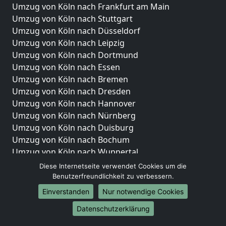
Umzug von Köln nach Frankfurt am Main
Umzug von Köln nach Stuttgart
Umzug von Köln nach Düsseldorf
Umzug von Köln nach Leipzig
Umzug von Köln nach Dortmund
Umzug von Köln nach Essen
Umzug von Köln nach Bremen
Umzug von Köln nach Dresden
Umzug von Köln nach Hannover
Umzug von Köln nach Nürnberg
Umzug von Köln nach Duisburg
Umzug von Köln nach Bochum
Umzug von Köln nach Wuppertal
Umzug von Köln nach Bielefeld
Diese Internetseite verwendet Cookies um die
Umzug von Köln nach Bonn
Benutzerfreundlichkeit zu verbessern.
Umzug von Köln nach Münster
Einverstanden
Nur notwendige Cookies
Internationale-Umzüge
Datenschutzerklärung
Umzug von Köln nach Brasilien