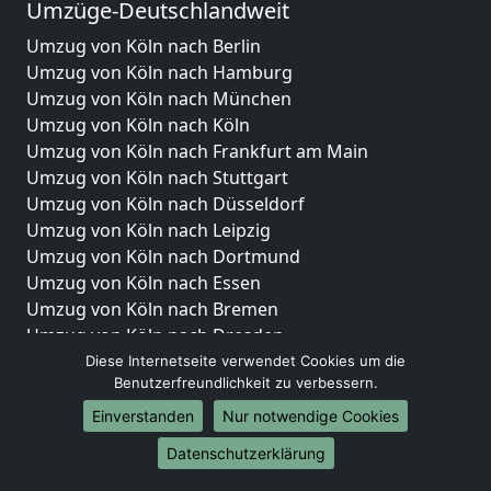
Umzüge-Deutschlandweit
Umzug von Köln nach Berlin
Umzug von Köln nach Hamburg
Umzug von Köln nach München
Umzug von Köln nach Köln
Umzug von Köln nach Frankfurt am Main
Umzug von Köln nach Stuttgart
Umzug von Köln nach Düsseldorf
Umzug von Köln nach Leipzig
Umzug von Köln nach Dortmund
Umzug von Köln nach Essen
Umzug von Köln nach Bremen
Umzug von Köln nach Dresden
Umzug von Köln nach Hannover
Diese Internetseite verwendet Cookies um die
Benutzerfreundlichkeit zu verbessern.
Umzug von Köln nach Nürnberg
Umzug von Köln nach Duisburg
Einverstanden
Nur notwendige Cookies
Umzug von Köln nach Bochum
Datenschutzerklärung
Umzug von Köln nach Wuppertal