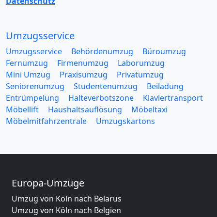
Datenschutz
Umzugsservice
Umzugsservice
Behördenumzug
Büroumzug
Fernumzug
Firmenumzug
Laborumzug
Mini Umzug
Praxisumzug
Privatumzug
Seniorenumzug
Studentenumzug
Beiladung
Entrümpelung
Halteverbotszone
Klaviertransport
Möbellift
Haushaltsauflösung
Möbeltaxi
Möbelmitfahrzentrale
Umzugskartons
Europa-Umzüge
Umzug von Köln nach Belarus
Umzug von Köln nach Belgien