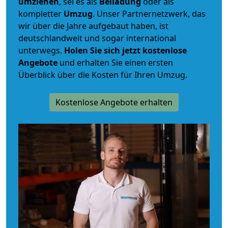
umziehen
, sei es als
Beiladung
oder als
kompletter
Umzug
. Unser Partnernetzwerk, das
wir über die Jahre aufgebaut haben, ist
deutschlandweit und sogar international
unterwegs.
Holen Sie sich jetzt kostenlose
Angebote
und erhalten Sie einen ersten
Überblick über die Kosten für Ihren Umzug.
Kostenlose Angebote erhalten