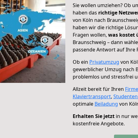
Sie wollen umziehen? Ob um
haben das
richtige Netzw
von Köln nach Braunschweig
haben wir die richtige Lösu
Fragen wollen,
was kostet
Braunschweig – dann wählen
passende Antwort auf Ihre 
Ob ein
Privatumzug
von Köl
gewerblicher Umzug nach 
problemlos und stressfrei 
Allzeit bereit für Ihren
Firm
Klaviertransport
,
Studente
optimale
Beiladung
von Köl
Erhalten Sie jetzt
in nur we
kostenfreie Angebote.