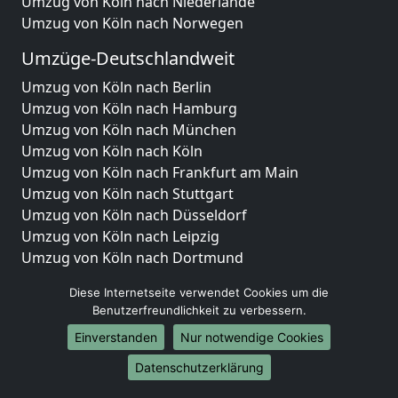
Umzug von Köln nach Niederlande
Umzug von Köln nach Norwegen
Umzüge-Deutschlandweit
Umzug von Köln nach Berlin
Umzug von Köln nach Hamburg
Umzug von Köln nach München
Umzug von Köln nach Köln
Umzug von Köln nach Frankfurt am Main
Umzug von Köln nach Stuttgart
Umzug von Köln nach Düsseldorf
Umzug von Köln nach Leipzig
Umzug von Köln nach Dortmund
Umzug von Köln nach Essen
Diese Internetseite verwendet Cookies um die
Umzug von Köln nach Bremen
Benutzerfreundlichkeit zu verbessern.
Umzug von Köln nach Dresden
Einverstanden
Nur notwendige Cookies
Umzug von Köln nach Hannover
Umzug von Köln nach Nürnberg
Datenschutzerklärung
Umzug von Köln nach Duisburg