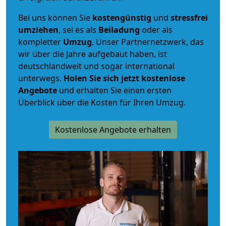
Bei uns können Sie
kostengünstig
und
stressfrei
umziehen
, sei es als
Beiladung
oder als
kompletter
Umzug
. Unser Partnernetzwerk, das
wir über die Jahre aufgebaut haben, ist
deutschlandweit und sogar international
unterwegs.
Holen Sie sich jetzt kostenlose
Angebote
und erhalten Sie einen ersten
Überblick über die Kosten für Ihren Umzug.
Kostenlose Angebote erhalten