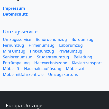
Impressum
Datenschutz
Umzugsservice
Umzugsservice
Behördenumzug
Büroumzug
Fernumzug
Firmenumzug
Laborumzug
Mini Umzug
Praxisumzug
Privatumzug
Seniorenumzug
Studentenumzug
Beiladung
Entrümpelung
Halteverbotszone
Klaviertransport
Möbellift
Haushaltsauflösung
Möbeltaxi
Möbelmitfahrzentrale
Umzugskartons
Europa-Umzüge