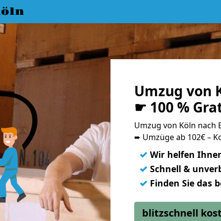
öln
Umzug von K
☛ 100 % Gra
Umzug von Köln nach 
➨ Umzüge ab 102€ – Ko
✓
Wir helfen Ihne
✓
Schnell & unverb
✓
Finden Sie das 
blitzschnell ko