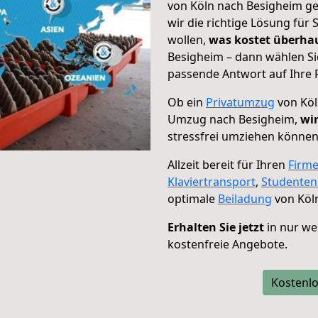
von Köln nach Besigheim ge
wir die richtige Lösung für
wollen,
was kostet überh
Besigheim – dann wählen Si
passende Antwort auf Ihre 
Ob ein
Privatumzug
von Köl
Umzug nach Besigheim,
wir
stressfrei umziehen können
Allzeit bereit für Ihren
Firm
Klaviertransport
,
Studente
optimale
Beiladung
von Köl
Erhalten Sie jetzt
in nur we
kostenfreie Angebote.
Kostenlo