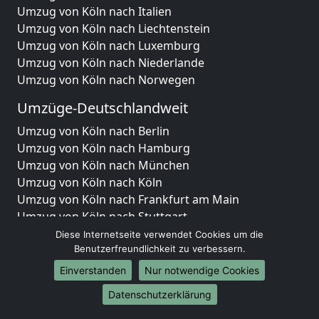
Umzug von Köln nach Italien
Umzug von Köln nach Liechtenstein
Umzug von Köln nach Luxemburg
Umzug von Köln nach Niederlande
Umzug von Köln nach Norwegen
Umzüge-Deutschlandweit
Umzug von Köln nach Berlin
Umzug von Köln nach Hamburg
Umzug von Köln nach München
Umzug von Köln nach Köln
Umzug von Köln nach Frankfurt am Main
Umzug von Köln nach Stuttgart
Umzug von Köln nach Düsseldorf
Diese Internetseite verwendet Cookies um die
Umzug von Köln nach Leipzig
Benutzerfreundlichkeit zu verbessern.
Umzug von Köln nach Dortmund
Einverstanden
Nur notwendige Cookies
Umzug von Köln nach Essen
Datenschutzerklärung
Umzug von Köln nach Bremen
Umzug von Köln nach Dresden