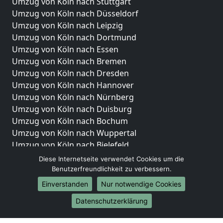
Umzug von Köln nach Stuttgart
Umzug von Köln nach Düsseldorf
Umzug von Köln nach Leipzig
Umzug von Köln nach Dortmund
Umzug von Köln nach Essen
Umzug von Köln nach Bremen
Umzug von Köln nach Dresden
Umzug von Köln nach Hannover
Umzug von Köln nach Nürnberg
Umzug von Köln nach Duisburg
Umzug von Köln nach Bochum
Umzug von Köln nach Wuppertal
Umzug von Köln nach Bielefeld
Umzug von Köln nach Bonn
Diese Internetseite verwendet Cookies um die
Umzug von Köln nach Münster
Benutzerfreundlichkeit zu verbessern.
Einverstanden
Nur notwendige Cookies
Internationale-Umzüge
Datenschutzerklärung
Umzug von Köln nach Brasilien
Umzug von Köln nach Brunei Darussalam